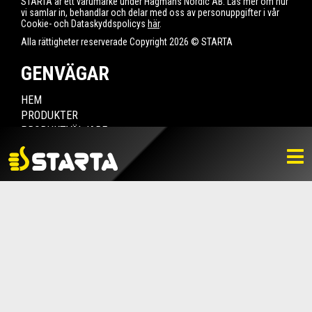
STARTA är ett varumärke under Hagmans Nordic AB. Läs mer om hur
vi samlar in, behandlar och delar med oss av personuppgifter i vår
Cookie- och Dataskyddspolicys
här
.
Alla rättigheter reserverade Copyright 2026 © STARTA
GENVÄGAR
HEM
PRODUKTER
PRODUKTVÄLJARE
HITTA ÅTERFÖRSÄLJARE
NYHETER
LADDA NER
BILDBANK
KONTAKTA OSS
VARUMÄRKET
BLI ÅTERFÖRSÄLJARE
KONTAKTA OSS
Box 112, 511 10 Fritsla