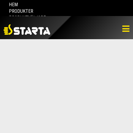
HEM
PRODUKTER
PRODUKTVÄLJARE
HITTA ÅTERFÖRSÄLJARE
NYHETER
LADDA NER
BILDBANK
KONTAKTA OSS
VARUMÄRKET
BLI ÅTERFÖRSÄLJARE
KONTAKTA OSS
Box 112, 511 10 Fritsla
0320-189 00
info@startaprodukter.se
Teknisk support