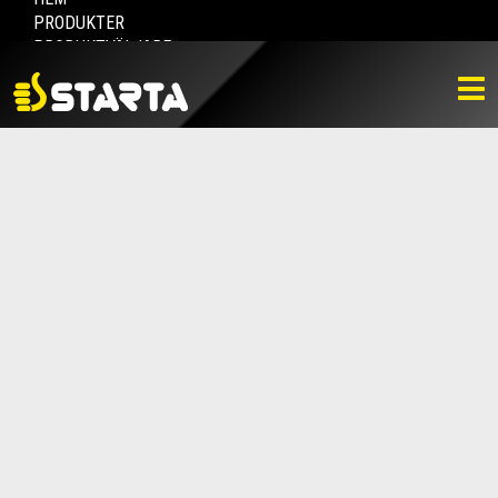
PRODUKTER
PRODUKTVÄLJARE
HITTA ÅTERFÖRSÄLJARE
NYHETER
LADDA NER
BILDBANK
KONTAKTA OSS
VARUMÄRKET
BLI ÅTERFÖRSÄLJARE
KONTAKTA OSS
Box 112, 511 10 Fritsla
0320-189 00
info@startaprodukter.se
Teknisk support
Instagram