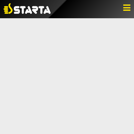
HITTA ÅTERFÖRSÄLJARE
NYHETER
LADDA NER
BILDBANK
KONTAKTA OSS
VARUMÄRKET
BLI ÅTERFÖRSÄLJARE
KONTAKTA OSS
Box 112, 511 10 Fritsla
0320-189 00
info@startaprodukter.se
Teknisk support
Instagram
Facebook