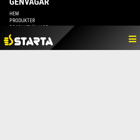
GENVÄGAR
HEM
PRODUKTER
PRODUKTVÄLJARE
HITTA ÅTERFÖRSÄLJARE
NYHETER
LADDA NER
BILDBANK
KONTAKTA OSS
VARUMÄRKET
BLI ÅTERFÖRSÄLJARE
KONTAKTA OSS
Box 112, 511 10 Fritsla
0320-189 00
info@startaprodukter.se
Teknisk support