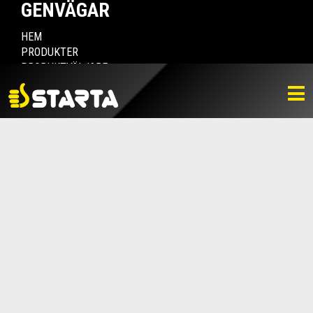
GENVÄGAR
HEM
PRODUKTER
PRODUKTVÄLJARE
HITTA ÅTERFÖRSÄLJARE
NYHETER
LADDA NER
BILDBANK
KONTAKTA OSS
VARUMÄRKET
BLI ÅTERFÖRSÄLJARE
KONTAKTA OSS
Box 112, 511 10 Fritsla
0320-189 00
info@startaprodukter.se