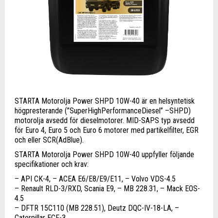
STARTA Motorolja Power SHPD 10W-40 är en helsyntetisk
högpresterande (”SuperHighPerformanceDiesel” –SHPD)
motorolja avsedd för dieselmotorer. MID-SAPS typ avsedd
för Euro 4, Euro 5 och Euro 6 motorer med partikelfilter, EGR
och eller SCR(AdBlue).
STARTA Motorolja Power SHPD 10W-40 uppfyller följande
specifikationer och krav:
– API CK-4, – ACEA E6/E8/E9/E11, – Volvo VDS-4.5
– Renault RLD-3/RXD, Scania E9, – MB 228.31, – Mack EOS-
4.5
– DFTR 15C110 (MB 228.51), Deutz DQC-IV-18-LA, –
Caterpillar ECF-3