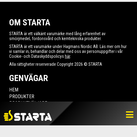
OM STARTA
STARTA är ett välkänt varumärke med lång erfarenhet av
smörjmedel, fordonsvård och kemtekniska produkter.
STARTA är ett varumärke under Hagmans Nordic AB. Läs mer om hur
vi samlar in, behandlar och delar med oss av personuppgifter i vår
Cookie- och Dataskyddspolicys
här
.
Alla rättigheter reserverade Copyright 2026 © STARTA
GENVÄGAR
HEM
PRODUKTER
PRODUKTVÄLJARE
HITTA ÅTERFÖRSÄLJARE
NYHETER
LADDA NER
BILDBANK
KONTAKTA OSS