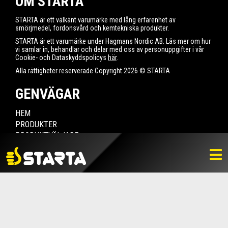
OM STARTA
STARTA är ett välkänt varumärke med lång erfarenhet av
smörjmedel, fordonsvård och kemtekniska produkter.
STARTA är ett varumärke under Hagmans Nordic AB. Läs mer om hur
vi samlar in, behandlar och delar med oss av personuppgifter i vår
Cookie- och Dataskyddspolicys
här
.
Alla rättigheter reserverade Copyright 2026 © STARTA
GENVÄGAR
HEM
PRODUKTER
PRODUKTVÄLJARE
HITTA ÅTERFÖRSÄLJARE
NYHETER
LADDA NER
BILDBANK
KONTAKTA OSS
VARUMÄRKET
BLI ÅTERFÖRSÄLJARE