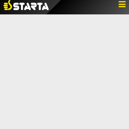
NYHETER
LADDA NER
BILDBANK
KONTAKTA OSS
VARUMÄRKET
BLI ÅTERFÖRSÄLJARE
KONTAKTA OSS
Box 112, 511 10 Fritsla
0320-189 00
info@startaprodukter.se
Teknisk support
Instagram
Facebook