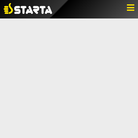
HITTA ÅTERFÖRSÄLJARE
NYHETER
LADDA NER
BILDBANK
KONTAKTA OSS
VARUMÄRKET
BLI ÅTERFÖRSÄLJARE
KONTAKTA OSS
Box 112, 511 10 Fritsla
0320-189 00
info@startaprodukter.se
Teknisk support
Instagram
Facebook