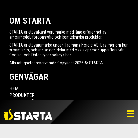
OM STARTA
STARTA är ett välkänt varumärke med lång erfarenhet av
smörjmedel, fordonsvård och kemtekniska produkter.
STARTA är ett varumärke under Hagmans Nordic AB. Läs mer om hur
vi samlar in, behandlar och delar med oss av personuppgifter i vår
Cookie- och Dataskyddspolicys
här
.
Alla rättigheter reserverade Copyright 2026 © STARTA
GENVÄGAR
HEM
PRODUKTER
PRODUKTVÄLJARE
HITTA ÅTERFÖRSÄLJARE
NYHETER
LADDA NER
BILDBANK
KONTAKTA OSS