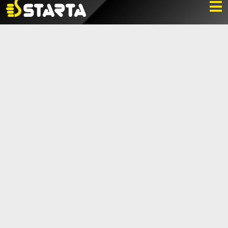
NYHETER
LADDA NER
BILDBANK
KONTAKTA OSS
VARUMÄRKET
BLI ÅTERFÖRSÄLJARE
KONTAKTA OSS
Box 112, 511 10 Fritsla
0320-189 00
info@startaprodukter.se
Teknisk support
Instagram
Facebook