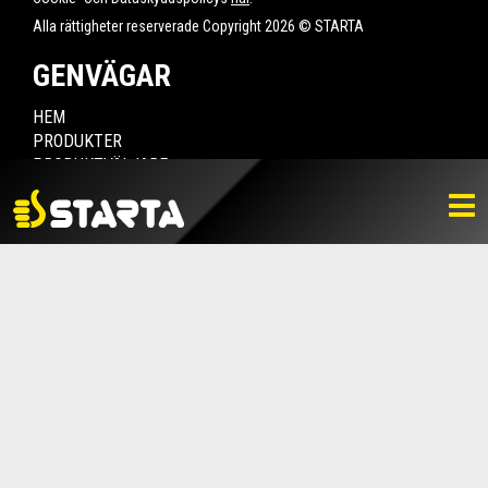
Alla rättigheter reserverade Copyright 2026 © STARTA
GENVÄGAR
HEM
PRODUKTER
PRODUKTVÄLJARE
HITTA ÅTERFÖRSÄLJARE
NYHETER
LADDA NER
BILDBANK
KONTAKTA OSS
VARUMÄRKET
BLI ÅTERFÖRSÄLJARE
KONTAKTA OSS
Box 112, 511 10 Fritsla
0320-189 00