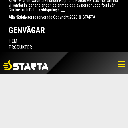
STARTA är ett varumärke under Hagmans Nordic AB. Läs mer om hur
vi samlar in, behandlar och delar med oss av personuppgifter i vår
Cookie- och Dataskyddspolicys
här
.
Alla rättigheter reserverade Copyright 2026 © STARTA
GENVÄGAR
HEM
PRODUKTER
PRODUKTVÄLJARE
HITTA ÅTERFÖRSÄLJARE
NYHETER
LADDA NER
BILDBANK
KONTAKTA OSS
VARUMÄRKET
BLI ÅTERFÖRSÄLJARE
KONTAKTA OSS
Box 112, 511 10 Fritsla