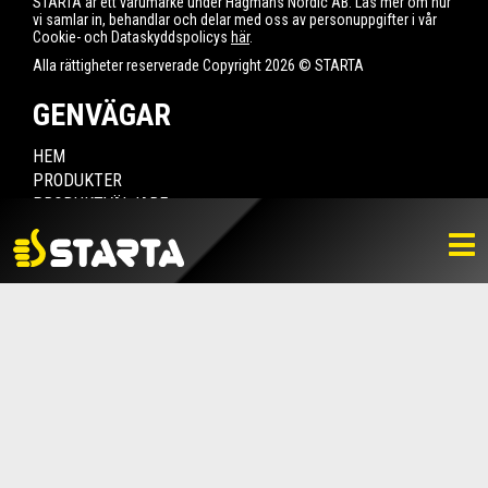
STARTA är ett varumärke under Hagmans Nordic AB. Läs mer om hur
vi samlar in, behandlar och delar med oss av personuppgifter i vår
Cookie- och Dataskyddspolicys
här
.
Alla rättigheter reserverade Copyright 2026 © STARTA
GENVÄGAR
HEM
PRODUKTER
PRODUKTVÄLJARE
HITTA ÅTERFÖRSÄLJARE
NYHETER
LADDA NER
BILDBANK
KONTAKTA OSS
VARUMÄRKET
BLI ÅTERFÖRSÄLJARE
KONTAKTA OSS
Box 112, 511 10 Fritsla