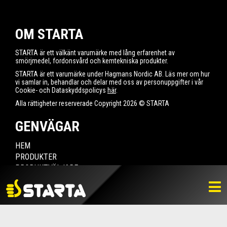
OM STARTA
STARTA är ett välkänt varumärke med lång erfarenhet av
smörjmedel, fordonsvård och kemtekniska produkter.
STARTA är ett varumärke under Hagmans Nordic AB. Läs mer om hur
vi samlar in, behandlar och delar med oss av personuppgifter i vår
Cookie- och Dataskyddspolicys
här
.
Alla rättigheter reserverade Copyright 2026 © STARTA
GENVÄGAR
HEM
PRODUKTER
PRODUKTVÄLJARE
HITTA ÅTERFÖRSÄLJARE
NYHETER
LADDA NER
BILDBANK
KONTAKTA OSS