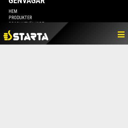
GENVÄGAR
HEM
PRODUKTER
PRODUKTVÄLJARE
HITTA ÅTERFÖRSÄLJARE
NYHETER
LADDA NER
BILDBANK
KONTAKTA OSS
VARUMÄRKET
BLI ÅTERFÖRSÄLJARE
KONTAKTA OSS
Box 112, 511 10 Fritsla
0320-189 00
info@startaprodukter.se
Teknisk support