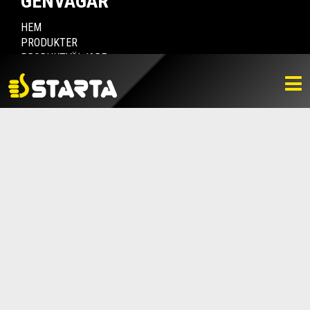
GENVÄGAR
HEM
PRODUKTER
PRODUKTVÄLJARE
HITTA ÅTERFÖRSÄLJARE
NYHETER
LADDA NER
BILDBANK
KONTAKTA OSS
VARUMÄRKET
BLI ÅTERFÖRSÄLJARE
KONTAKTA OSS
Box 112, 511 10 Fritsla
0320-189 00
info@startaprodukter.se
Teknisk support