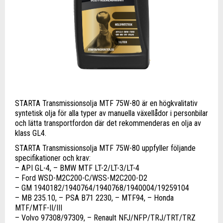
STARTA Transmissionsolja MTF 75W-80 är en högkvalitativ
syntetisk olja för alla typer av manuella växellådor i personbilar
och lätta transportfordon där det rekommenderas en olja av
klass GL4.
STARTA Transmissionsolja MTF 75W-80 uppfyller följande
specifikationer och krav:
– API GL-4, – BMW MTF LT-2/LT-3/LT-4
– Ford WSD-M2C200-C/WSS-M2C200-D2
– GM 1940182/1940764/1940768/1940004/19259104
– MB 235.10, – PSA B71 2230, – MTF94, – Honda
MTF/MTF-II/III
– Volvo 97308/97309, – Renault NFJ/NFP/TRJ/TRT/TRZ