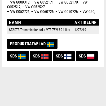
– VW G009317, – VW G052171, – VW G052178, – VW
G052512, – VW G052527
– VW G052726, – VW G060726, – VW G070726, – VW G50,
NAMN
ARTIKELNR
STARTA Transmissionsolja MTF 75W-80 1 liter
1272210
PRODUKTDATABLAD
SDS
SDS
SDS
SDS