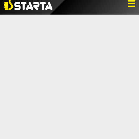
NYHETER
LADDA NER
BILDBANK
KONTAKTA OSS
VARUMÄRKET
BLI ÅTERFÖRSÄLJARE
KONTAKTA OSS
Box 112, 511 10 Fritsla
0320-189 00
info@startaprodukter.se
Teknisk support
Instagram
Facebook