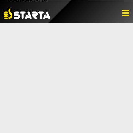
PRODUKTVÄLJARE
HITTA ÅTERFÖRSÄLJARE
NYHETER
LADDA NER
BILDBANK
KONTAKTA OSS
VARUMÄRKET
BLI ÅTERFÖRSÄLJARE
KONTAKTA OSS
Box 112, 511 10 Fritsla
0320-189 00
info@startaprodukter.se
Teknisk support
Instagram
Facebook