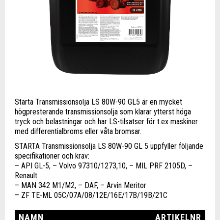
Starta Transmissionsolja LS 80W-90 GL5 är en mycket
högpresterande transmissionsolja som klarar ytterst höga
tryck och belastningar och har LS-tilsatser för t.ex maskiner
med differentialbroms eller våta bromsar.
STARTA Transmissionsolja LS 80W-90 GL 5 uppfyller följande
specifikationer och krav:
– API GL-5, – Volvo 97310/1273,10, – MIL PRF 2105D, –
Renault
– MAN 342 M1/M2, – DAF, – Arvin Meritor
– ZF TE-ML 05C/07A/08/12E/16E/17B/19B/21C
NAMN
ARTIKELNR