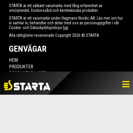
STARTA är ett välkänt varumärke med lång erfarenhet av
smörjmedel, fordonsvård och kemtekniska produkter.
STARTA är ett varumärke under Hagmans Nordic AB. Läs mer om hur
vi samlar in, behandlar och delar med oss av personuppgifter i vår
Cookie- och Dataskyddspolicys
här
.
Alla rättigheter reserverade Copyright 2026 © STARTA
GENVÄGAR
HEM
PRODUKTER
PRODUKTVÄLJARE
HITTA ÅTERFÖRSÄLJARE
NYHETER
LADDA NER
BILDBANK
KONTAKTA OSS
VARUMÄRKET
BLI ÅTERFÖRSÄLJARE