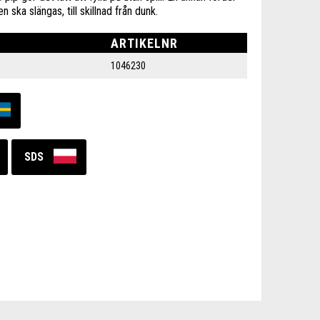
ska slängas, till skillnad från dunk.
ARTIKELNR
1046230
SDS