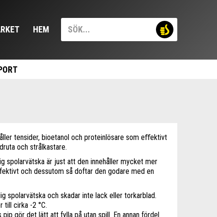
RKET
HEM
PORT
er tensider, bioetanol och proteinlösare som eﬀektivt
ndruta och strålkastare.
 spolarvätska är just att den innehåller mycket mer
ffektivt och dessutom så doftar den godare med en
g spolarvätska och skadar inte lack eller torkarblad.
ill cirka -2 °C.
p gör det lätt att fylla på utan spill. En annan fördel