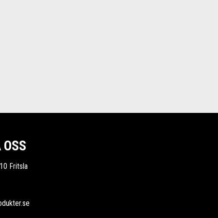
 OSS
10 Fritsla
odukter.se