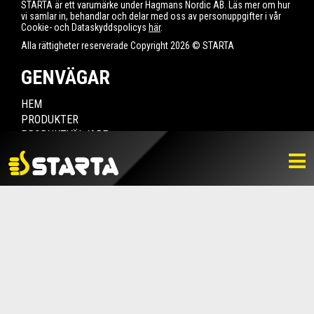
STARTA är ett varumärke under Hagmans Nordic AB. Läs mer om hur
vi samlar in, behandlar och delar med oss av personuppgifter i vår
Cookie- och Dataskyddspolicys
här
.
Alla rättigheter reserverade Copyright 2026 © STARTA
GENVÄGAR
HEM
PRODUKTER
PRODUKTVÄLJARE
HITTA ÅTERFÖRSÄLJARE
NYHETER
LADDA NER
BILDBANK
KONTAKTA OSS
VARUMÄRKET
BLI ÅTERFÖRSÄLJARE
KONTAKTA OSS
Box 112, 511 10 Fritsla