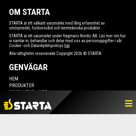
OM STARTA
STARTA är ett välkänt varumärke med lång erfarenhet av
smörjmedel, fordonsvård och kemtekniska produkter.
STARTA är ett varumärke under Hagmans Nordic AB. Läs mer om hur
vi samlar in, behandlar och delar med oss av personuppgifter i vår
Cookie- och Dataskyddspolicys
här
.
Alla rättigheter reserverade Copyright 2026 © STARTA
GENVÄGAR
HEM
PRODUKTER
PRODUKTVÄLJARE
HITTA ÅTERFÖRSÄLJARE
NYHETER
LADDA NER
BILDBANK
KONTAKTA OSS
VARUMÄRKET