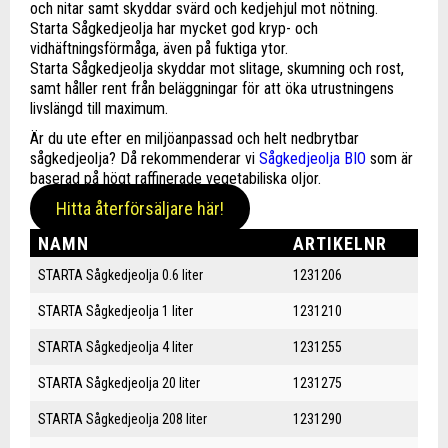
och nitar samt skyddar svärd och kedjehjul mot nötning.
Starta Sågkedjeolja har mycket god kryp- och
vidhäftningsförmåga, även på fuktiga ytor.
Starta Sågkedjeolja skyddar mot slitage, skumning och rost,
samt håller rent från beläggningar för att öka utrustningens
livslängd till maximum.
Är du ute efter en miljöanpassad och helt nedbrytbar
sågkedjeolja? Då rekommenderar vi
Sågkedjeolja BIO
som är
baserad på högt raffinerade vegetabiliska oljor.
Hitta återförsäljare här!
NAMN
ARTIKELNR
STARTA Sågkedjeolja 0.6 liter
1231206
STARTA Sågkedjeolja 1 liter
1231210
STARTA Sågkedjeolja 4 liter
1231255
STARTA Sågkedjeolja 20 liter
1231275
STARTA Sågkedjeolja 208 liter
1231290