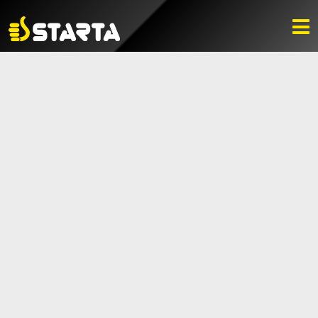
PRODUKTVÄLJARE
HITTA ÅTERFÖRSÄLJARE
NYHETER
LADDA NER
BILDBANK
KONTAKTA OSS
VARUMÄRKET
BLI ÅTERFÖRSÄLJARE
KONTAKTA OSS
Box 112, 511 10 Fritsla
0320-189 00
info@startaprodukter.se
Teknisk support
Instagram
Facebook