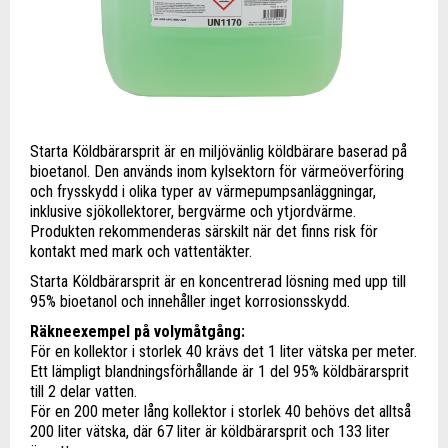
Starta Köldbärarsprit är en miljövänlig köldbärare baserad på
bioetanol. Den används inom kylsektorn för värmeöverföring
och frysskydd i olika typer av värmepumpsanläggningar,
inklusive sjökollektorer, bergvärme och ytjordvärme.
Produkten rekommenderas särskilt när det finns risk för
kontakt med mark och vattentäkter.
Starta Köldbärarsprit är en koncentrerad lösning med upp till
95% bioetanol och innehåller inget korrosionsskydd.
Räkneexempel på volymåtgång:
För en kollektor i storlek 40 krävs det 1 liter vätska per meter.
Ett lämpligt blandningsförhållande är 1 del 95% köldbärarsprit
till 2 delar vatten.
För en 200 meter lång kollektor i storlek 40 behövs det alltså
200 liter vätska, där 67 liter är köldbärarsprit och 133 liter