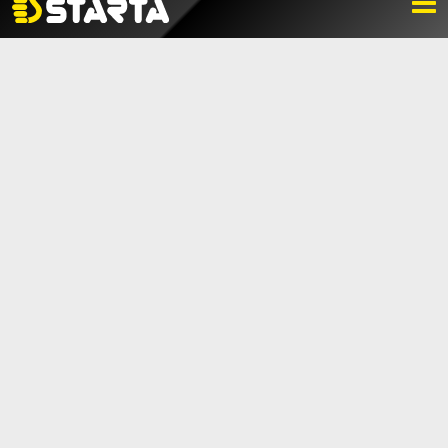
NYHETER
LADDA NER
BILDBANK
KONTAKTA OSS
VARUMÄRKET
BLI ÅTERFÖRSÄLJARE
KONTAKTA OSS
Box 112, 511 10 Fritsla
0320-189 00
info@startaprodukter.se
Teknisk support
Instagram
Facebook