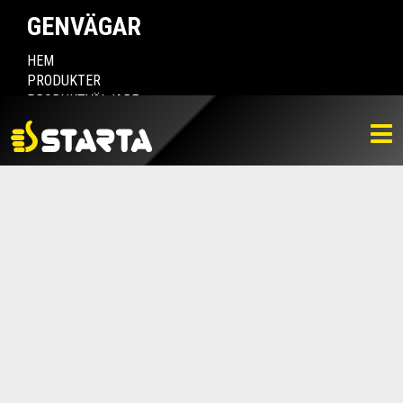
GENVÄGAR
HEM
PRODUKTER
PRODUKTVÄLJARE
HITTA ÅTERFÖRSÄLJARE
NYHETER
LADDA NER
BILDBANK
KONTAKTA OSS
VARUMÄRKET
BLI ÅTERFÖRSÄLJARE
KONTAKTA OSS
Box 112, 511 10 Fritsla
0320-189 00
info@startaprodukter.se