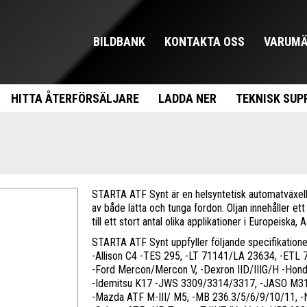
BILDBANK
KONTAKTA OSS
VARUMÄ
HITTA ÅTERFÖRSÄLJARE
LADDA NER
TEKNISK SUP
STARTA ATF Synt är en helsyntetisk automatväxellå
av både lätta och tunga fordon. Oljan innehåller e
till ett stort antal olika applikationer i Europeiska
STARTA ATF Synt uppfyller följande specifikatione
-Allison C4 -TES 295, -LT 71141/LA 23634, -ETL 
-Ford Mercon/Mercon V, -Dexron IID/IIIG/H -Honda S
-Idemitsu K17 -JWS 3309/3314/3317, -JASO M3
-Mazda ATF M-III/ M5, -MB 236.3/5/6/9/10/11, -