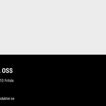
 OSS
10 Fritsla
odukter.se