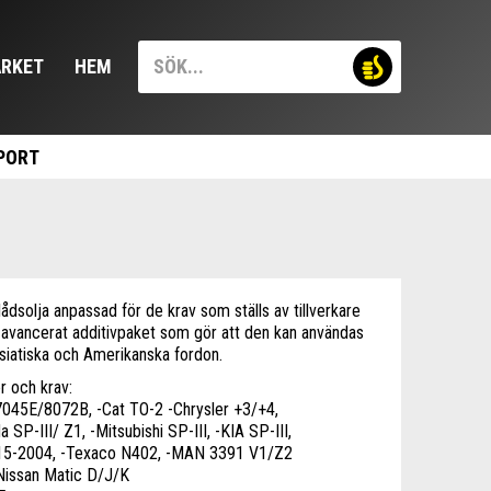
RKET
HEM
PORT
dsolja anpassad för de krav som ställs av tillverkare
tt avancerat additivpaket som gör att den kan användas
, Asiatiska och Amerikanska fordon.
r och krav:
7045E/8072B, -Cat TO-2 -Chrysler +3/+4,
P-III/ Z1, -Mitsubishi SP-III, -KIA SP-III,
15-2004, -Texaco N402, -MAN 3391 V1/Z2
Nissan Matic D/J/K