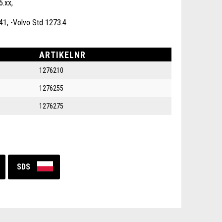
5.xx,
, -Volvo Std 1273.4
ARTIKELNR
1276210
1276255
1276275
SDS