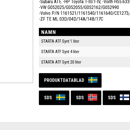
-Subaru ATF, -HP Toyota T-III/T-IV, -Voith H55.633
-VW G052025/G052055/G052162/G052990
-Volvo P/N 1161521/1161540/1161640/CE1273,41
-ZF TE ML 03D/04D/14A/14B/17C
NAMN
STARTA ATF Synt 1 liter
STARTA ATF Synt 4 liter
STARTA ATF Synt 20 liter
PRODUKTDATABLAD
SDS
SDS
SDS