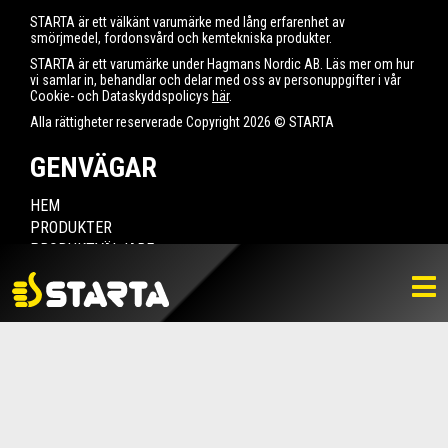
STARTA är ett välkänt varumärke med lång erfarenhet av
smörjmedel, fordonsvård och kemtekniska produkter.
STARTA är ett varumärke under Hagmans Nordic AB. Läs mer om hur
vi samlar in, behandlar och delar med oss av personuppgifter i vår
Cookie- och Dataskyddspolicys
här
.
Alla rättigheter reserverade Copyright 2026 © STARTA
GENVÄGAR
HEM
PRODUKTER
PRODUKTVÄLJARE
HITTA ÅTERFÖRSÄLJARE
NYHETER
LADDA NER
BILDBANK
KONTAKTA OSS
VARUMÄRKET
BLI ÅTERFÖRSÄLJARE