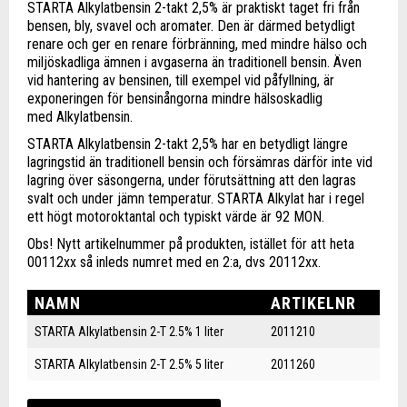
STARTA Alkylatbensin 2-takt 2,5% är praktiskt taget fri från
bensen, bly, svavel och aromater. Den är därmed betydligt
renare och ger en renare förbränning, med mindre hälso och
miljöskadliga ämnen i avgaserna än traditionell bensin. Även
vid hantering av bensinen, till exempel vid påfyllning, är
exponeringen för bensinångorna mindre hälsoskadlig
med Alkylatbensin.
STARTA Alkylatbensin 2-takt 2,5% har en betydligt längre
lagringstid än traditionell bensin och försämras därför inte vid
lagring över säsongerna, under förutsättning att den lagras
svalt och under jämn temperatur. STARTA Alkylat har i regel
ett högt motoroktantal och typiskt värde är 92 MON.
Obs! Nytt artikelnummer på produkten, istället för att heta
00112xx så inleds numret med en 2:a, dvs 20112xx.
NAMN
ARTIKELNR
STARTA Alkylatbensin 2-T 2.5% 1 liter
2011210
STARTA Alkylatbensin 2-T 2.5% 5 liter
2011260