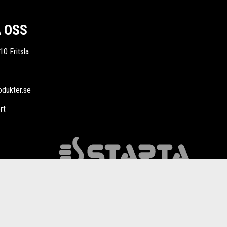
 OSS
10 Fritsla
odukter.se
rt