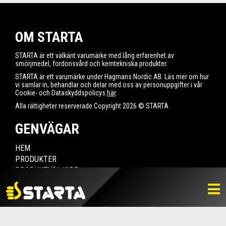
OM STARTA
STARTA är ett välkänt varumärke med lång erfarenhet av
smörjmedel, fordonsvård och kemtekniska produkter.
STARTA är ett varumärke under Hagmans Nordic AB. Läs mer om hur
vi samlar in, behandlar och delar med oss av personuppgifter i vår
Cookie- och Dataskyddspolicys
här
.
Alla rättigheter reserverade Copyright 2026 © STARTA
GENVÄGAR
HEM
PRODUKTER
PRODUKTVÄLJARE
HITTA ÅTERFÖRSÄLJARE
NYHETER
LADDA NER
BILDBANK
KONTAKTA OSS