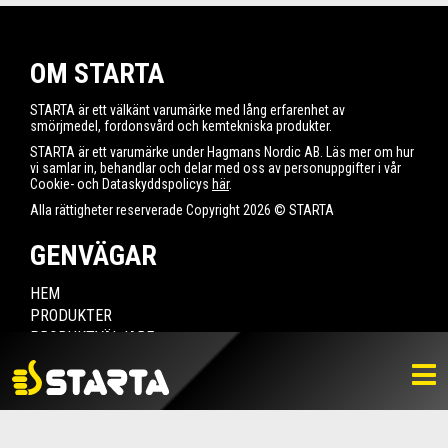
OM STARTA
STARTA är ett välkänt varumärke med lång erfarenhet av
smörjmedel, fordonsvård och kemtekniska produkter.
STARTA är ett varumärke under Hagmans Nordic AB. Läs mer om hur
vi samlar in, behandlar och delar med oss av personuppgifter i vår
Cookie- och Dataskyddspolicys
här
.
Alla rättigheter reserverade Copyright 2026 © STARTA
GENVÄGAR
HEM
PRODUKTER
PRODUKTVÄLJARE
HITTA ÅTERFÖRSÄLJARE
NYHETER
LADDA NER
BILDBANK
KONTAKTA OSS