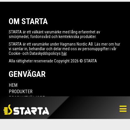
OM STARTA
STARTA är ett välkänt varumärke med lång erfarenhet av
smörjmedel, fordonsvård och kemtekniska produkter.
STARTA är ett varumärke under Hagmans Nordic AB. Läs mer om hur
vi samlar in, behandlar och delar med oss av personuppgifter i vår
Cookie- och Dataskyddspolicys
här
.
Alla rättigheter reserverade Copyright 2026 © STARTA
GENVÄGAR
HEM
PRODUKTER
PRODUKTVÄLJARE
HITTA ÅTERFÖRSÄLJARE
NYHETER
LADDA NER
BILDBANK
KONTAKTA OSS