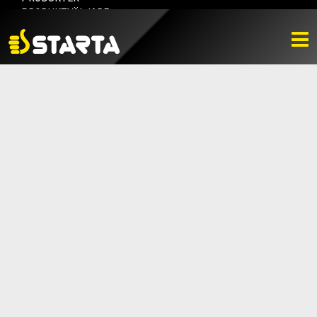
PRODUKTVÄLJARE
HITTA ÅTERFÖRSÄLJARE
NYHETER
LADDA NER
BILDBANK
KONTAKTA OSS
VARUMÄRKET
BLI ÅTERFÖRSÄLJARE
KONTAKTA OSS
Box 112, 511 10 Fritsla
0320-189 00
info@startaprodukter.se
Teknisk support
Instagram