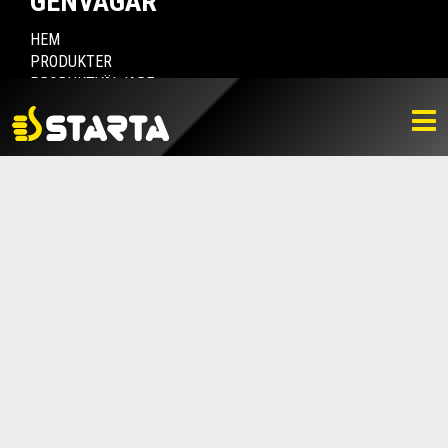
GENVÄGAR
HEM
PRODUKTER
PRODUKTVÄLJARE
HITTA ÅTERFÖRSÄLJARE
NYHETER
LADDA NER
BILDBANK
KONTAKTA OSS
VARUMÄRKET
BLI ÅTERFÖRSÄLJARE
KONTAKTA OSS
Box 112, 511 10 Fritsla
0320-189 00
info@startaprodukter.se
Teknisk support